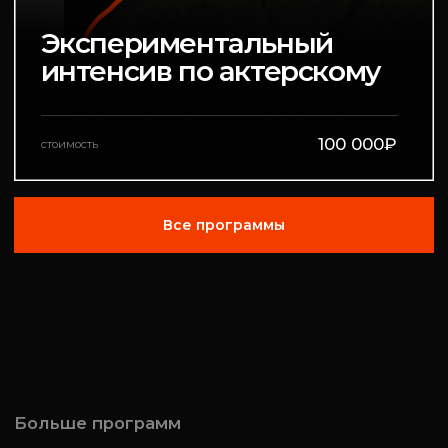
Лучшая школа на рынке
Подробне о нашей школе
Школа кино,
___
где ты
не просто учишься, а
уже строишь карьеру
___
: реальные
проекты, фестивали,
нетворкинг
и диплом, который