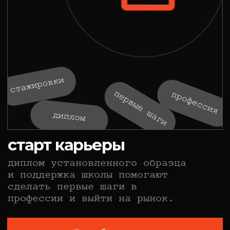
Сценарист
Линейный продюсер
Продюсер
Аксинья Борисова
Дарья Чигиринова
Антонина Ли
СЕРИАЛ ‧ 8 СЕРИЙ ‧ 2024
МЕЖДУ НАМИ
ХИМИЯ
Снято выпускниками курсов
«Сценарное мастерство»
,
«Продюсирование»
Режиссер и сценарист
Режиссер монтажа
Карина Чувикова
Владимир Калязевский
Продюсер девелопмента
Александра Кравец
Посмотреть больше кино