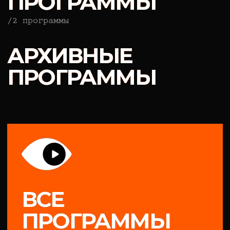
практика и портфолио
обучение на реальных проектах,
фестивали, питчинги и стажировки,
по итогам которых у студента есть
готовое портфолио.
среда и нетворкинг