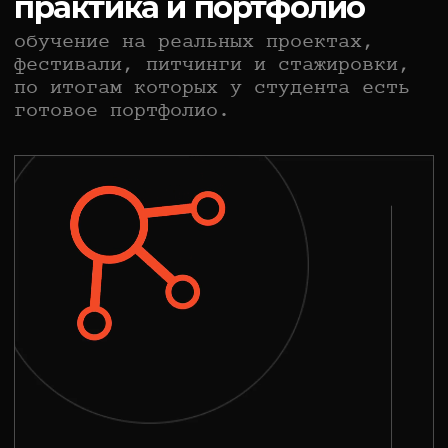
других.
ДЕТСКИЙ/НАУЧНАЯ ФАНТАСТИКА ‧ 2Ч 22МИН ‧ 2024
СТО ЛЕТ ТОМУ
ВПЕРЕД
Снято выпускниками курсов
«Сценарное мастерство»
,
«Продюсирование»