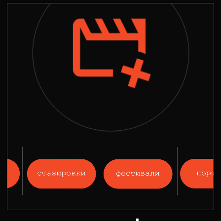
Подписывайтесь на наш телеграм-
канал и получайте еще больше
полезного контента
Подписаться
Наши выпускники снимают кино
Выпускники индустрии в большом кино
Более 90% наших выпускников уже
нашли свое место в индустрии и
приняли участие в таких громких
проектах, как «Майор Гром: Чумной
доктор», «Happy End», «Псих»,
«Спутник», «Вампиры средней
полосы», «Серебряные коньки»,
«Огонь», «Вторжение», «Перевал
Дятлова», «Мир! Дружба! Жвачка!»,
«Звоните ДиКаприо!» и многих