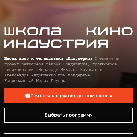
Школа кино и телевидения «Индустрия»
Совместный
проект режиссёра Фёдора Бондарчука, продюсеров
кинокомпании «Водород» Михаила Врубеля и
Александра Андрющенко при поддержке
Национальной Медиа Группы
Связаться с руководством школы
Выбрать программу