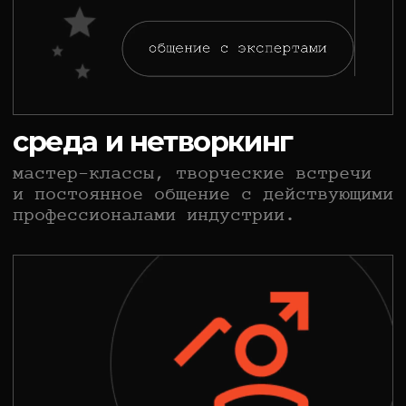
Ведущий продюсер
Линейный продюсер
Соавтор сценария
Антонина Ли
Дарья Чигиринова
Ксения Мирошник
СПОРТ/МЮЗИКЛ ‧ 2Ч 14МИН ‧ 2024
ЛЁД 3
Снято выпускниками курса
«Режиссура»
Режиссер
Соавтор сценария
Юрий Хмельницкий
Аксинья Борисова
Монтаж
Визуальные эффекты
Евгений Труфанов
Дмитрий Барамов
Режиссер монтажа
Супервайзер визуальных эффектов
Алексей Старченко
Людмила Лопатина
СЕМЕЙНЫЙ БЛОКБАСТЕР ‧ 1Ч 42МИН ‧ 2025
БУРАТИНО
Снято выпускниками курсов
«Сценарное мастерство»
,
«Продюсирование»