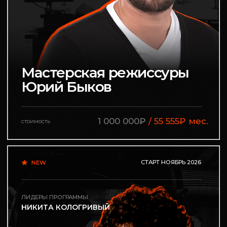
мастерству Никиты
Кологривого
400 000₽
/ 22 222₽ мес.
стоимость
СТАРТ ОКТЯБРЬ 2026
ЛИДЕРЫ ПРОГРАММЫ
ВЛАДИСЛАВ ЮРЧЕНКО
ЕЛЕНА СИНИЦЫНА
ИРИ
без провалов:
как получить бюджет
на свой проект