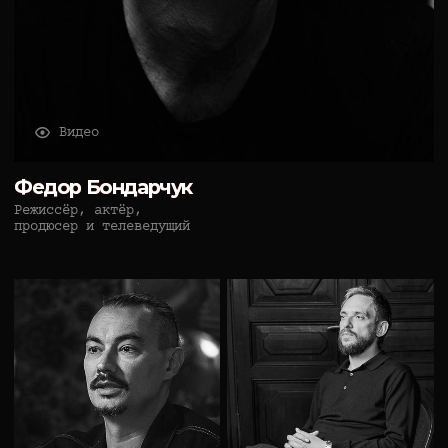
Москва, Подсосенский
переулок, д. 26, стр. 1
info@industryfilm.school
ООО «Киношкола им.
С.Ф. Бондарчука»
Лицензия на осуществление
образовательной деятельности
№Л035-01298-77/00184513 от
16 августа 2017 года
ПРОГРАММЫ ОБУЧЕНИЯ
ВЕБИНАРЫ И ВСТРЕЧИ
Очные программы
Расписание мероприятий
Длительные программы
Прошедшие мероприятия
Короткие программы
Архивные программы
ВЫПУСКНИКИ
О ШКОЛЕ
БЛОГ
Актуальное
Выпускники
Документы
Все публикации
Снятое кино
Описание
Отзывы
Лидеры
Партнеры
Сведения
Политика в отношении
об образовательной организации
обработки персональных
данных
Согласие на обработку
Согласие на получение