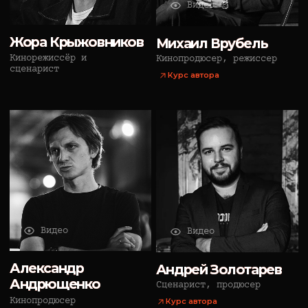
персональных данных
уведомлений рекламного
характера
Оферта:
диплом
/
сертификат