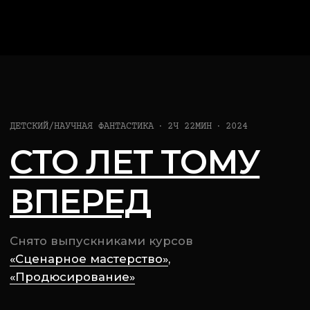
Оставляя заявку, вы
делаете первый шаг к
тому
,
[проконсультируем]
[оценим потенциал]
[поможем определиться с направлением]
[вдохновим]
[откроем вам двери в большое кино]
чтобы снимать крутое
кино вместе с нами
!
Имя
Email